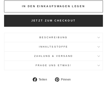
IN DEN EINKAUFSWAGEN LEGEN
JETZT ZUM CHECKOUT
BESCHREIBUNG
INHALTSSTOFFE
ZAHLUNG & VERSAND
FRAGE UNS ETWAS!
Auf
Auf
Teilen
Pinnen
Facebook
Pinterest
teilen
pinnen