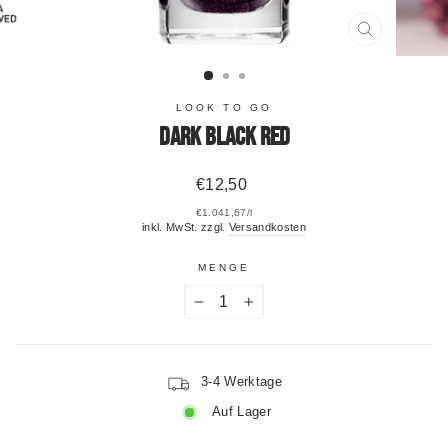
SCHLIESSE
ESC)
LOOK TO GO
Dark Black Red
Normaler
€12,50
Preis
€1.041,67
/
l
inkl. MwSt. zzgl.
Versandkosten
MENGE
−
+
3-4 Werktage
Auf Lager