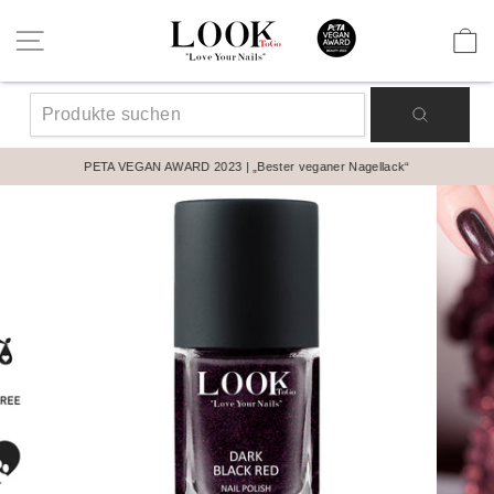
Direkt
zum
Seitennavigation
E
Inhalt
SUCHE
PETA VEGAN AWARD 2023 | „Bester veganer Nagellack“
Pause
Diashow