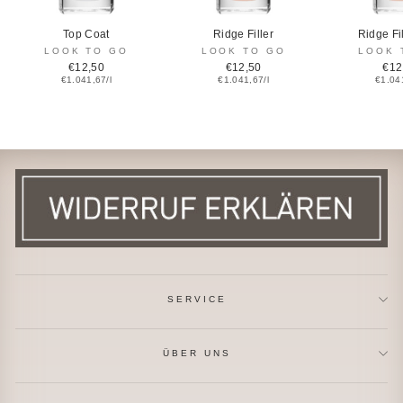
Top Coat
Ridge Filler
Ridge Fi
LOOK TO GO
LOOK TO GO
LOOK 
€12,50
€12,50
€12
€1.041,67/l
€1.041,67/l
€1.041
SERVICE
ÜBER UNS