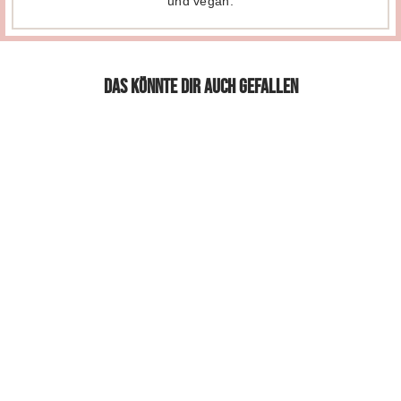
und vegan.
Das könnte dir auch gefallen
Dark Black Red
LOOK TO GO
€12,50
€1.041,67/l